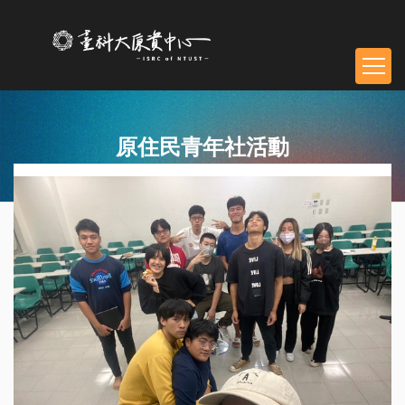
跳
到
主
要
內
容
區
原住民青年社活動
塊